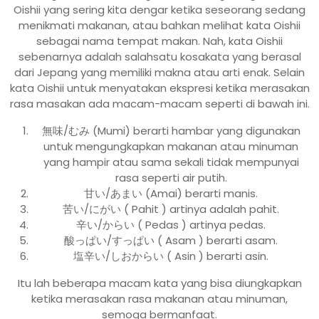
Oishii yang sering kita dengar ketika seseorang sedang
menikmati makanan, atau bahkan melihat kata Oishii
sebagai nama tempat makan. Nah, kata Oishii
sebenarnya adalah salahsatu kosakata yang berasal
dari Jepang yang memiliki makna atau arti enak. Selain
kata Oishii untuk menyatakan ekspresi ketika merasakan
rasa masakan ada macam-macam seperti di bawah ini.
無味/むみ (Mumi) berarti hambar yang digunakan
untuk mengungkapkan makanan atau minuman
yang hampir atau sama sekali tidak mempunyai
rasa seperti air putih.
甘い/あまい (Amai) berarti manis.
苦い/にがい ( Pahit ) artinya adalah pahit.
辛い/からい ( Pedas ) artinya pedas.
酸っぱい/すっぱい ( Asam ) berarti asam.
塩辛い/しおからい ( Asin ) berarti asin.
Itu lah beberapa macam kata yang bisa diungkapkan
ketika merasakan rasa makanan atau minuman,
semoga bermanfaat.