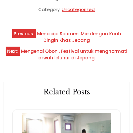
Category:
Uncategorized
Navigasi
Previous:
Mencicipi Soumen, Mie dengan Kuah
pos
Dingin Khas Jepang
Next:
Mengenal Obon , Festival untuk menghormati
arwah leluhur di Jepang
Related Posts