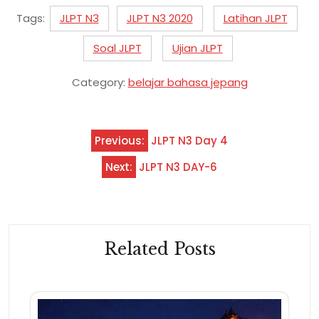
Tags:
JLPT N3
JLPT N3 2020
Latihan JLPT
Soal JLPT
Ujian JLPT
Category:
belajar bahasa jepang
Navigasi
Previous:
JLPT N3 Day 4
pos
Next:
JLPT N3 DAY-6
Related Posts