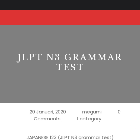
Skip
to
O
content
Bu
JLPT N3 GRAMMAR
TEST
20 Januari, 2020
megumi
0
Comments
1 category
JAPANESE 123 (JLPT N3 grammar test)