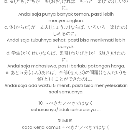
b. 友(とも)だちが 多(おお)ければ、もっと 楽(たの)しいの
に。
Andai saja punya banyak teman, pasti lebih
menyenangkan.
c. 体(からだ)が 丈夫(じょうぶ)ならば、いろいろ 楽(たの)
しめるのに。
Andai saja tubuhnya sehat, pasti bisa menikmati lebih
banyak.
d. 学生(がくせい)ならば、割引(わりびき)が 効(き)けたの
に。
Andai saja mahasiswa, pasti berlaku potongan harga.
e. あと５分(ふん)あれば、全部(ぜんぶ)の問題((もんだい)を
解(と)くことができたのに。
Andai saja ada waktu 5 menit, pasti bisa menyelesaikan
soal semuanya.
10. ～べきだ／べきではなく
seharusnya/tidak seharusnya …..
RUMUS :
Kata Kerja Kamus + べきだ／べきではなく