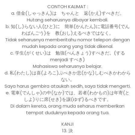
CONTOH KALIMAT :
a. 借金(しゃっきん)は ちゃんと 返(かえ)すべきだ。
Hutang seharusnya dibayar kembali.
b. 知(し)らない人(ひと)に 簡単(かんたん)に電話番号(でん
わばんごう)を 教(おし)えるべきではなく。
Tidak seharusnya memberitahu nomor telepon dengan
mudah kepada orang yang tidak dikenal.
c. 学生(がくせい)は 勉強(べんきょう)すべきだ。(する
menjadi すべき)
Mahasiswa seharusnya belajar.
d. 私(わたし)は喜(よろこ)ぶべきか悲(かな)しむべきかわから
ない。
Saya harus gembira ataukah sedih, saya tidak mengerti.
e. 電車(でんしゃ)の中(なか)では、若者(わかもの)は年寄(と
しよ)りに席(せき)を譲(ゆず)るべきです。
Di dalam kereta, orang muda seharus memberikan
tempat duduknya kepada orang tua.
KANJI
13. 決