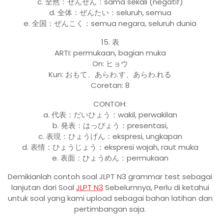
c. 全然：ぜんぜん：sama sekali (negatif)
d. 全体：ぜんたい：seluruh, semua
e. 全国：ぜんこく：semua negara, seluruh dunia
15. 表
ARTI: permukaan, bagian muka
On: ヒョウ
Kun: おもて、あらわ.す、あらわ.れる
Coretan: 8
CONTOH:
a. 代表：だいひょう：wakil, perwakilan
b. 発表：はっぴょう：presentasi,
c. 表現：ひょうげん：ekspresi, ungkapan
d. 表情：ひょうじょう：ekspresi wajah, raut muka
e. 表面：ひょうめん：permukaan
Demikianlah contoh soal JLPT N3 grammar test sebagai
lanjutan dari Soal
JLPT N3
Sebelumnya, Perlu di ketahui
untuk soal yang kami upload sebagai bahan latihan dan
pertimbangan saja.