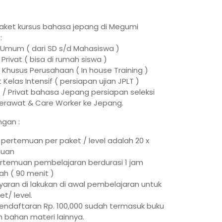
aket kursus bahasa jepang di Megumi
:
s Umum ( dari SD s/d Mahasiswa )
 Privat ( bisa di rumah siswa )
s Khusus Perusahaan ( In house Training )
t Kelas Intensif ( persiapan ujian JPLT )
s / Privat bahasa Jepang persiapan seleksi
Perawat & Care Worker ke Jepang.
gan :
pertemuan per paket / level adalah 20 x
muan
ertemuan pembelajaran berdurasi 1 jam
h ( 90 menit )
ran di lakukan di awal pembelajaran untuk
et/ level.
endaftaran Rp. 100,000 sudah termasuk buku
n bahan materi lainnya.