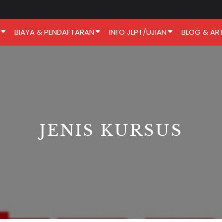
BIAYA & PENDAFTARAN
INFO JLPT/UJIAN
BLOG & ART
JENIS KURSUS