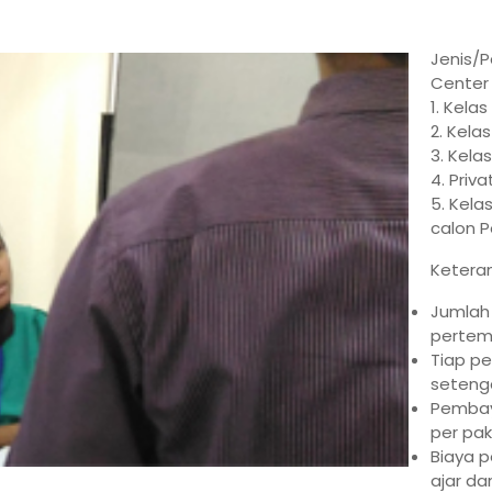
Jenis/P
Center 
1. Kela
2. Kelas
3. Kela
4. Priva
5. Kela
calon 
Keteran
Jumlah 
perte
Tiap p
setenga
Pembaya
per pak
Biaya p
ajar da