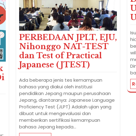
U
U
Is
PERBEDAAN JPLT, EJU,
hi
Nihonggo NAT-TEST
be
wi
dan Test of Practical
me
Japanese (JTEST)
Di
k
ba
Di
Ada beberapa jenis tes kemampuan
R
bahasa yang diakui oleh institusi
pendidikan Jepang maupun perusahaan
Jepang, diantaranya: Japanese Language
Proficiency Test (JLPT) Adalah ujian yang
dibuat untuk mengevaluasi dan
memberikan sertifikasi kemampuan
:
bahasa Jepang kepada…
r: