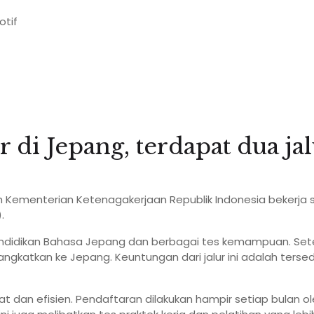
otif
 di Jepang, terdapat dua ja
oleh Kementerian Ketenagakerjaan Republik Indonesia bekerj
.
ndidikan Bahasa Jepang dan berbagai tes kemampuan. Setel
ngkatkan ke Jepang. Keuntungan dari jalur ini adalah terse
epat dan efisien. Pendaftaran dilakukan hampir setiap bulan 