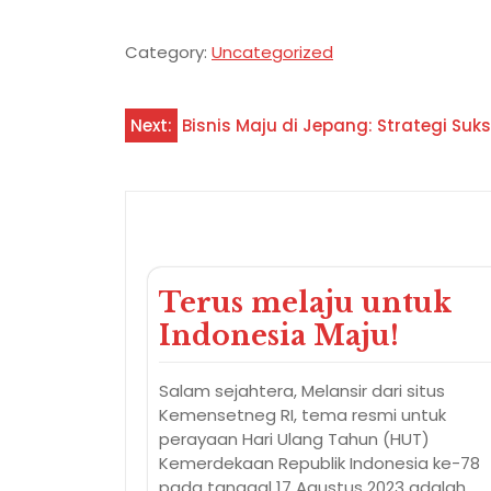
Category:
Uncategorized
Navigasi
Next:
Bisnis Maju di Jepang: Strategi Su
pos
Terus melaju untuk
Indonesia Maju!
Salam sejahtera, Melansir dari situs
Kemensetneg RI, tema resmi untuk
perayaan Hari Ulang Tahun (HUT)
Kemerdekaan Republik Indonesia ke-78
pada tanggal 17 Agustus 2023 adalah