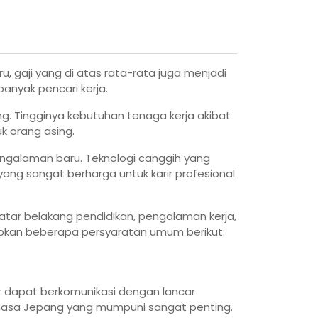
u, gaji yang di atas rata-rata juga menjadi
banyak pencari kerja.
g. Tingginya kebutuhan tenaga kerja akibat
 orang asing.
ngalaman baru. Teknologi canggih yang
ang sangat berharga untuk karir profesional
atar belakang pendidikan, pengalaman kerja,
siapkan beberapa persyaratan umum berikut:
r dapat berkomunikasi dengan lancar
ahasa Jepang yang mumpuni sangat penting.