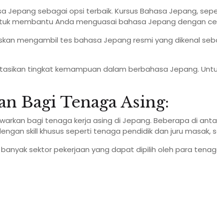
sa Jepang sebagai opsi terbaik. Kursus Bahasa Jepang, sepe
ntuk membantu Anda menguasai bahasa Jepang dengan ce
uskan mengambil tes bahasa Jepang resmi yang dikenal seb
entasikan tingkat kemampuan dalam berbahasa Jepang. Untu
aan Bagi Tenaga Asing:
awarkan bagi tenaga kerja asing di Jepang. Beberapa di an
engan skill khusus seperti tenaga pendidik dan juru masak, 
nyak sektor pekerjaan yang dapat dipilih oleh para tenaga