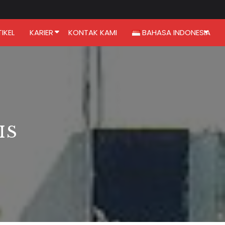
IKEL
KARIER
KONTAK KAMI
BAHASA INDONESIA
–
IS