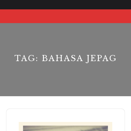
Skip
to
O
content
Bu
TAG:
BAHASA JEPAG