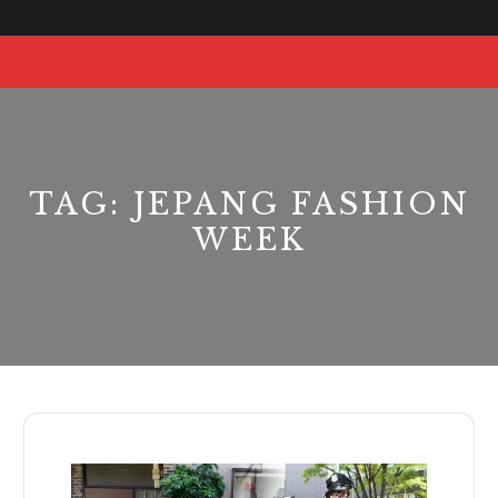
Skip
to
O
content
Bu
TAG:
JEPANG FASHION
WEEK