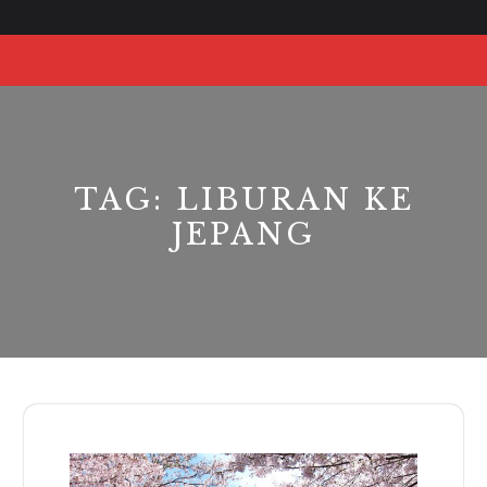
Skip
to
O
content
Bu
TAG:
LIBURAN KE
JEPANG