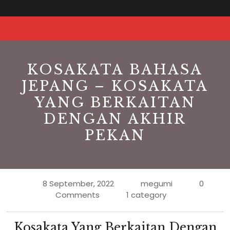
Skip
to
O
content
Bu
KOSAKATA BAHASA
JEPANG – KOSAKATA
YANG BERKAITAN
DENGAN AKHIR
PEKAN
8 September, 2022
megumi
0
Comments
1 category
Kosakata Yang Berkaitan Dengan