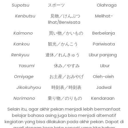
Supotsu
スポーツ Olahraga
Kenbutsu
見物／けんぶつ Melihat-
lihat/Berwisata
Kaimono
買い物／かいもの Berbelanja
Kankou
観光／かんこう Pariwisata
Renkyuu
連休／れんきゅう Libur panjang
Yasumi
休み／やすみ Libur
Omiyage
お土産／おみやげ Oleh-oleh
Jikokuhyou
時刻表／時刻表 Jadwal
Norimono
乗り物／のりもの Kendaraan
Selain itu, agar akhir pekan menjadi lebih bermanfaat
belajar bahasa asing juga bisa menjadi alternatif
kegiatan yang bisa dilakukan pada akhir pekan. Dapat di
awali dengan kosa kata seperti yang kita bahas