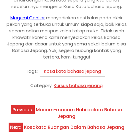
sebelumnya mengenai Kosa Kata bahasa jepang.
Megumi Center
menyediakan sesi kelas pada akhir
pekan yang terbuka untuk umum siapa saja, baik kelas
secara online maupun kelas tatap muka. Tidak usah
khawatir karena kami menyediakan kelas Bahasa
Jepang dari dasar untuk yang sama sekali belum bisa
Bahasa Jepang. Yuk, segera hubungi kontak yang
tertera
,
kami tunggu!
Tags:
Kosa kata bahasa jepang
Category:
Kursus bahasa jepang
Navigasi
Previous:
Macam-macam Hobi dalam Bahasa
pos
Jepang
Next:
Kosakata Ruangan Dalam Bahasa Jepang