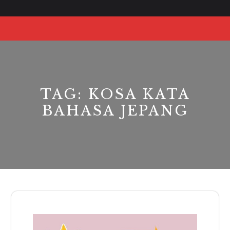
Skip
to
O
content
Bu
TAG:
KOSA KATA
BAHASA JEPANG