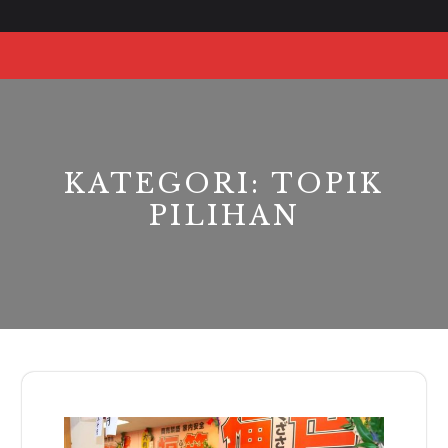
Skip
to
O
content
Bu
KATEGORI:
TOPIK
PILIHAN