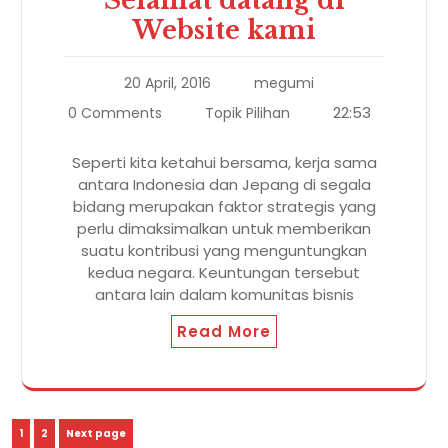
Selamat datang di
Website kami
20 April, 2016
megumi
22:53
0 Comments
Topik Pilihan
Seperti kita ketahui bersama, kerja sama
antara Indonesia dan Jepang di segala
bidang merupakan faktor strategis yang
perlu dimaksimalkan untuk memberikan
suatu kontribusi yang menguntungkan
kedua negara. Keuntungan tersebut
antara lain dalam komunitas bisnis
Read More
Paginasi
Page
Page
1
2
Next page