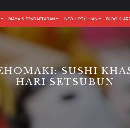
BIAYA & PENDAFTARAN
INFO JLPT/UJIAN
BLOG & ART
EHOMAKI: SUSHI KHA
HARI SETSUBUN