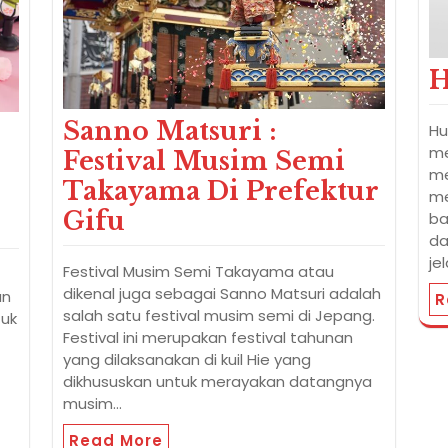
H
Sanno Matsuri :
Hu
me
Festival Musim Semi
me
Takayama Di Prefektur
me
Gifu
ba
da
je
Festival Musim Semi Takayama atau
dikenal juga sebagai Sanno Matsuri adalah
an
R
salah satu festival musim semi di Jepang.
tuk
Festival ini merupakan festival tahunan
yang dilaksanakan di kuil Hie yang
dikhususkan untuk merayakan datangnya
musim…
Read More