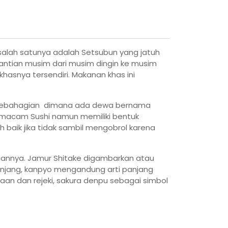
salah satunya adalah Setsubun yang jatuh
antian musim dari musim dingin ke musim
hasnya tersendiri. Makanan khas ini
ti kebahagian dimana ada dewa bernama
semacam Sushi namun memiliki bentuk
aik jika tidak sambil mengobrol karena
iannya. Jamur Shitake digambarkan atau
panjang, kanpyo mengandung arti panjang
an dan rejeki, sakura denpu sebagai simbol