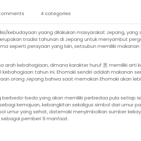
Comments
4 categories
disi/kebudayaan yaang dilakukan masyarakat Jepang, yang 
 merupakan tradisi tahunan di Jepang untuk menyambut perg
ama seperti perayaan yang lain, setsubun memiliki makanan k
na arah kebahagiaan, dimana karakter huruf 恵 memiliki ar
l kebahagiaan tahun ini. Ehomaki sendiri adalah makanan 
aan orang Jepang bahwa saat memakan Ehomaki akan lebih b
g berbeda-beda yang akan memiliki perbedaa pula setiap is
p sebagi kemajuan, kebangkitan sekaligus simbol dari umur 
mbol umur yang sehat, datemaki menyimbolkan sumber kekaya
 sebagai pemberi 9 manfaat.