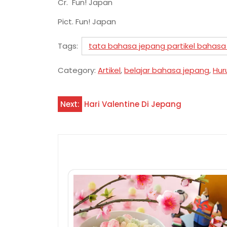
Cr. Fun! Japan
Pict. Fun! Japan
Tags:
tata bahasa jepang partikel bahas
Category:
Artikel
,
belajar bahasa jepang
,
Hur
Navigasi
Next:
Hari Valentine Di Jepang
pos