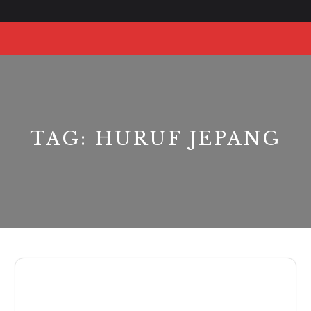
Skip
to
O
content
Bu
TAG:
HURUF JEPANG