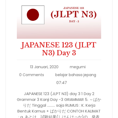
JAPANESE 123 (JLPT
N3) Day 3
13 Januari, 2020
megumi
0 Comments
belajar bahasa jepang
07:47
JAPANESE 123 (JLPT N3) day 3 1 Day 2
Grammar 3 Kanji Day -3 GRAMMAR 5. ～ばか
りだ Tinggal ………. saja RUMUS : K. Kerja
Bentuk Kamus + ばかりだ CONTOH KALIMAT
: a. あとは 試験結果(しけんけっか)の 発表